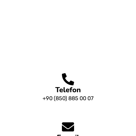
Optimization
95%
Development
96%
Telefon
+90 (850) 885 00 07