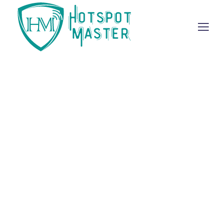
SİTE KULLANIM ŞARTLARI
Lütfen sitemizi kullanmadan evvel bu ‘site kullanım
şartları’nı dikkatlice okuyunuz.
Bu alışveriş sitesini kullanan ve alışveriş yapan
müşterilerimiz aşağıdaki şartları kabul etmiş
varsayılmaktadır:
Sitemizdeki web sayfaları ve ona bağlı tüm sayfalar
(‘site’) hotspotmaster.com adresindeki Tasarım Rehberi
firmasının (Firma) malıdır ve onun tarafından işletilir.