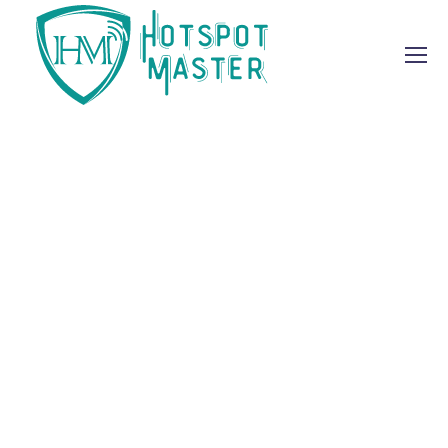
Online Media
Management
From the designers and engineers who
are creating the next generation of web
and mobile experiences, to anyone
putting a website together for the first
time. We provide elegant solutions that set